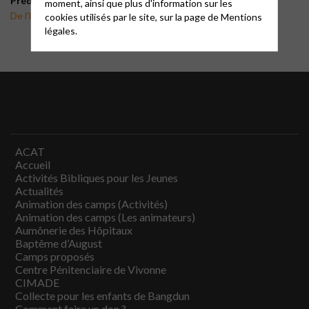
Prédications de l’été :
moment, ainsi que plus d'information sur les
De l’Eau Vive Prédications des étés 2021-2022
cookies utilisés par le site, sur la page de
Mentions
légales.
ACAT
Accueil
Activités Bibliques pour les Jeunes
Actualités
Animation des camps (Activités)
Animation des camps (Les animateurs)
Aumônerie des Hôpitaux
Baptême d’August
Camps proposés
Centre Pénitenciaire de Vivonne
CIMADE
Collecte pour les enfants de Bangdun
Comment faire un don ?