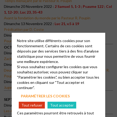
Temps menaçant par le Pasteur R. Poupin
Dimanche 20 Novembre 2022 :
2 Samuel 5, 1-3 ; Psaume 122 ; Col
1, 12-20 ; Luc 23, 35-43
Avant la fondation du monde par le Pasteur R. Poupin
Dimanche 13 Novembre 2022 :
Luc 21, v.5 à 19
Prédication par D. Coste
Dimanche 6 Novembre 2022 :
Daniel 3
Notre site utilise différents cookies pour son
Pour les chrétiens persécutés par S. Griffiths
fonctionnement. Certains de ces cookies sont
OCTOBRE
déposés par des services tiers à des fins d'analyse
Dimanche 30 Octobre 2022 :
Luc 19, 1-10
statistique pour nous permettre de vous fournir
Zachée Fils d’Abraham par le Pasteur R. Poupin
une meilleure expérience.
Dimanche 23 Octobre 2022 :
Luc 18, 9-14
Si vous souhaitez configurer les cookies que vous
Deux hommes montèrent au temple pour prier… par le Pasteur R.
souhaitez autoriser, vous pouvez cliquer sur
Poupin
"Paramétrer les cookies", ou bien accepter tous les
Dimanche 16 Octobre 2022 :
Luc 18:1-8
cookies en cliquant sur "Tout accepter et
Juge et Veuve par P. Cousson
continuer".
PARAMÉTRER LES COOKIES
SEPTEMBRE
Tout refuser
Tout accepter
Dimanche 25 Septembre 2022 :
Luc 2, 41-49
Les Affaires de mon Père par le Pasteur R Poupin
Ces paramètres pourront être retrouvés à tout